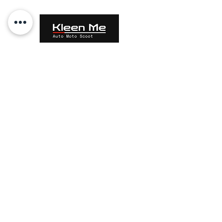
contact@absolutecar.fr
Tel:
01 44 09 78 04
Mob:
06 69 15 13 13
Mob:
06 63 30 03 03
SAS CAR PARTNER SERVICES
TVA FR40522858398
Mentions
légales