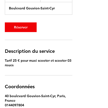
0
m
Boulevard Gouvion-Saint-Cyr
i
n
Réserver
Description du service
Tarif 25 € pour maxi scooter et scooter 03
roues
Coordonnées
40 boulevard Gouvion-Saint-Cyr, Paris,
France
0144097804