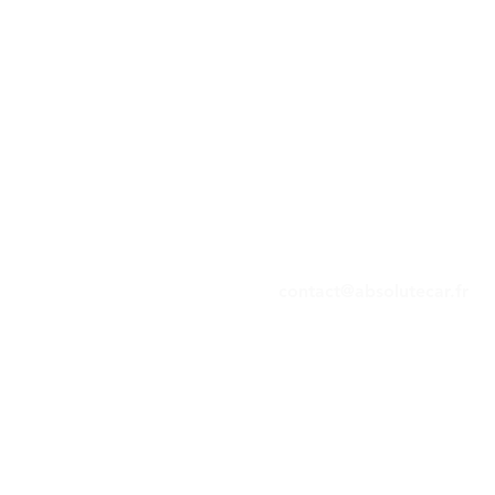
contact@absolutecar.fr
Tel: 01 44 09 78 04
Mob: 06 69 15 13 13
Mob: 06 63 30 03 03
SAS CAR PARTNER SERVICE
TVA FR40522858398
Mentions
légales